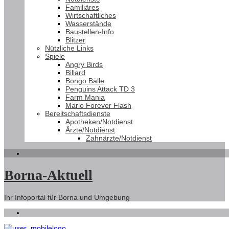
Familiäres
Wirtschaftliches
Wasserstände
Baustellen-Info
Blitzer
Nützliche Links
Spiele
Angry Birds
Billard
Bongo Bälle
Penguins Attack TD 3
Farm Mania
Mario Forever Flash
Bereitschaftsdienste
Apotheken/Notdienst
Ärzte/Notdienst
Zahnärzte/Notdienst
Borna-Aktuell
Ihr Infoportal für Borna und Umgebung