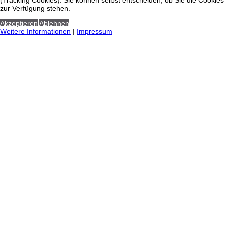
(Tracking Cookies). Sie können selbst entscheiden, ob Sie die Cookies
zur Verfügung stehen.
Akzeptieren
Ablehnen
Weitere Informationen
|
Impressum