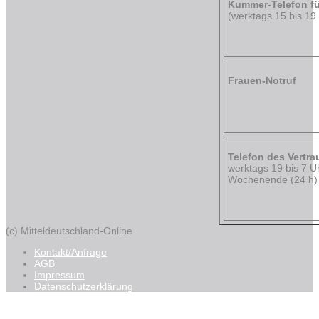
Kummer-Telefon fü
(werktags 15 bis 19
Frauen-Notruf
Telefon des Vertr
werktags 19 bis 7 U
Wochenende (24 h)
(c) Mitteldeutschland-Online
Kontakt/Anfrage
AGB
Impressum
Datenschutzerklärung