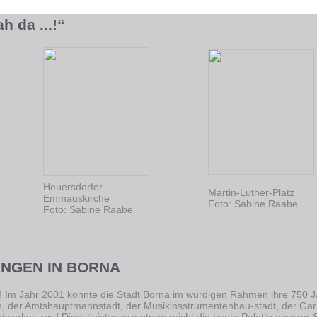
 da ...!“
Heuersdorfer
Martin-Luther-Platz
Emmauskirche
Foto: Sabine Raabe
Foto: Sabine Raabe
NGEN IN BORNA
! Im Jahr 2001 konnte die Stadt Borna im würdigen Rahmen ihre 750 Ja
, der Amtshauptmannstadt, der Musikinsstrumentenbau-stadt, der Garn
werker- und Dienstleistungszentrum reicht die bunte Palette unserer S