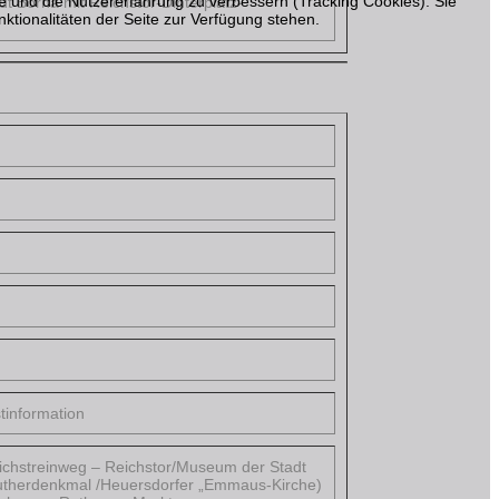
te und die Nutzererfahrung zu verbessern (Tracking Cookies). Sie
 Borna mit Reichstor-Dinterplatz-
ktionalitäten der Seite zur Verfügung stehen.
stinformation
ichstreinweg – Reichstor/Museum der Stadt
/Lutherdenkmal /Heuersdorfer „Emmaus-Kirche)