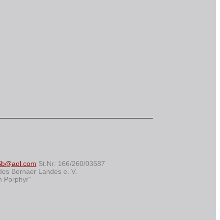
Sb@aol.com
St.Nr: 166/260/03587
des Bornaer Landes e. V.
n Porphyr"