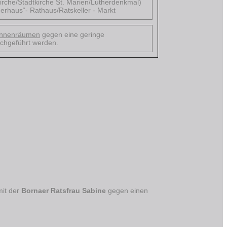
rche/Stadtkirche St. Marien/Lutherdenkmal)
erhaus“- Rathaus/Ratskeller - Markt
ninnenräumen
gegen eine geringe
durchgeführt werden.
mit der
Bornaer Ratsfrau Sabine
gegen einen