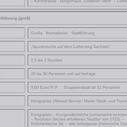
– Kirchstrasse - Bürgerhaus „Goldener Stern“ – Luth
tführung (groß)
Große thematische Stadtführung
„Spurensuche auf dem Lutherweg Sachsen“
2,5 bis 3 Stunden
:
20 bis 30 Personen und auf Anfrage
9,00 Euro/ P. P. Gruppenrabatt ab 31 Personen
Königsplatz (Altstadt Borna) / Markt /Stadt- und Touri
Königsplatz – Kunigundenkirche (romanische turmlose
– Reichstor (letztes erhaltenes Stadttor von 1723)
Roßmarktsche Str. – alte Schulgasse (historische Gas