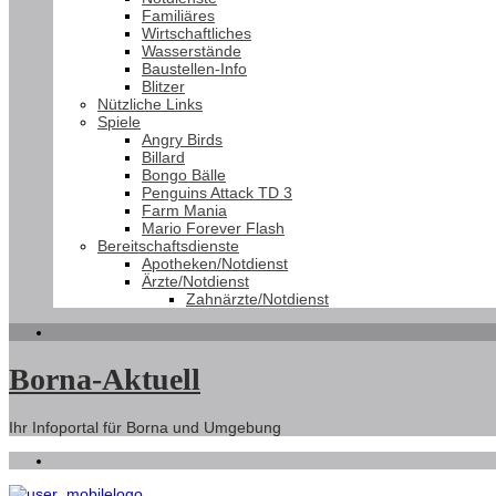
Familiäres
Wirtschaftliches
Wasserstände
Baustellen-Info
Blitzer
Nützliche Links
Spiele
Angry Birds
Billard
Bongo Bälle
Penguins Attack TD 3
Farm Mania
Mario Forever Flash
Bereitschaftsdienste
Apotheken/Notdienst
Ärzte/Notdienst
Zahnärzte/Notdienst
Borna-Aktuell
Ihr Infoportal für Borna und Umgebung