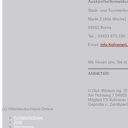
Auskünfte/Anmeld
Stadt- und Touristinf
Markt 2 (Alte Wache)
04552 Borna
Tel.: 03433 873-195
Email:
Info-Kohrener
Wir freuen uns,
Sie i
ANBIETER:
© Dipl.-Wirtsch.ing. 
Am Hohlweg 7 04603 
Mitglied FV Kohrener 
Geprüfte u. Zertifizi
(c) Mitteldeutschland-Online
Kontakt/Anfrage
AGB
Impressum