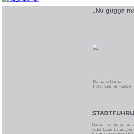
„Nu gugge mah
Rathaus Borna
Foto: Sabine Raabe
STADTFÜHRU
Borna - wir sehen uns
Ackerbauernstädtchen
hin zum heutigen Hand