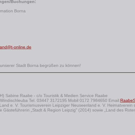
ungen/Buchungen:
ormation Borna
Land@t-online.de
n unserer Stadt Borna begrüßen zu können!
(FH) Sabine Raabe - c/o Touristik & Medien Service Raabe
Windischleuba Tel. 03447 3172195 Mobil 0172 7984650 Email:
Raabe
Land e. V. Tourismusverein Leipziger Neuseenland e. V. Heimatverein 
erte Gästeführerin „Stadt & Region Leipzig" (2014) sowie „Land des Rote