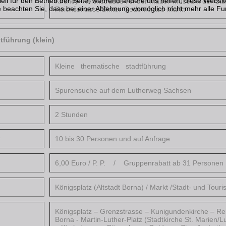
ell für den Betrieb der Seite, während andere uns helfen, diese Websi
Kirche)/-Reichstrasse-An der Mauer-Museum der Stadt
 beachten Sie, dass bei einer Ablehnung womöglich nicht mehr alle Fun
Reichsstrasse/Dinter-Gedenkhaus-Markt
tführung (klein)
Kleine thematische stadtführung
Spurensuche auf dem Lutherweg Sachsen
2 Stunden
:
10 bis 30 Personen und auf Anfrage
6,00 Euro / P. P. / Gruppenrabatt ab 31 Personen
Königsplatz (Altstadt Borna) / Markt /Stadt- und Touri
Königsplatz – Grenzstrasse – Kunigundenkirche – Re
Borna - Martin-Luther-Platz (Stadtkirche St. Marien