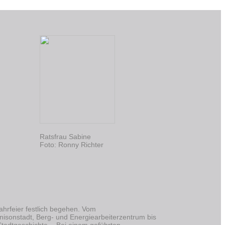
Ratsfrau Sabine
Foto: Ronny Richter
hrfeier festlich begehen. Vom
isonstadt, Berg- und Energiearbeiterzentrum bis
tadtgeschichte. - Bei einem geführten