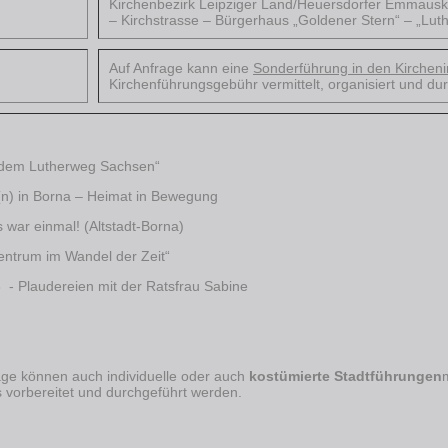
Kirchenbezirk Leipziger Land/Heuersdorfer Emmauski
– Kirchstrasse – Bürgerhaus „Goldener Stern“ – „Luth
Auf Anfrage kann eine
Sonderführung in den Kirche
Kirchenführungsgebühr vermittelt, organisiert und 
ahl:
 dem Lutherweg Sachsen“
(n) in Borna – Heimat in Bewegung
 war einmal! (Altstadt-Borna)
zentrum im Wandel der Zeit“
 - Plaudereien mit der Ratsfrau Sabine
ge können auch individuelle oder auch
kostümierte Stadtführungen
s vorbereitet und durchgeführt werden.