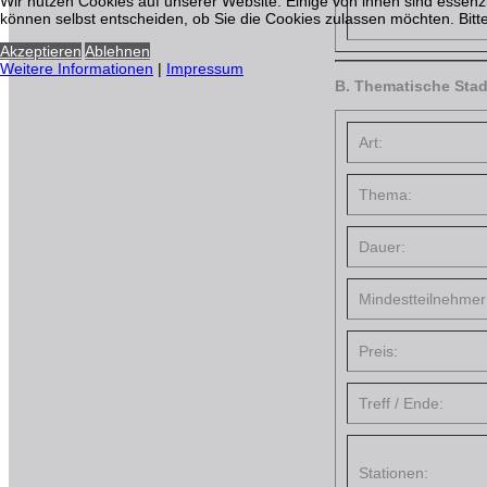
Wir nutzen Cookies auf unserer Website. Einige von ihnen sind essenzi
können selbst entscheiden, ob Sie die Cookies zulassen möchten. Bitte
Akzeptieren
Ablehnen
Weitere Informationen
|
Impressum
B. Thematische Stad
Art:
Thema:
Dauer:
Mindestteilnehmer
Preis:
Treff / Ende:
Stationen: