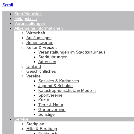
Scroll
Start/Aktuelles
Mittagstisch
Veranstaltungen
Allgemeine Informationen
Wirtschaft
Ausflugstipps
Sehenswertes
Kultur & Freizeit
Veranstaltungen im Stadtkulturhaus
Stadtführungen
Adressen
Umland
Geschichtliches
Vereine
Soziales & Karitatives
Jugend & Schulen
Katastrophenschutz & Medizin
Sportvereine
Kultur
Tiere & Natur
Gartenvereine
Sonstige
Service
Stadtplan
Hilfe & Beratung
Notdienste