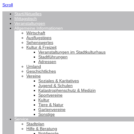
Scroll
Start/Aktuelles
Mittagstisch
Veranstaltungen
Allgemeine Informationen
Wirtschaft
Ausflugstipps
Sehenswertes
Kultur & Freizeit
Veranstaltungen im Stadtkulturhaus
Stadtführungen
Adressen
Umland
Geschichtliches
Vereine
Soziales & Karitatives
Jugend & Schulen
Katastrophenschutz & Medizin
Sportvereine
Kultur
Tiere & Natur
Gartenvereine
Sonstige
Service
Stadtplan
Hilfe & Beratung
Notdienste