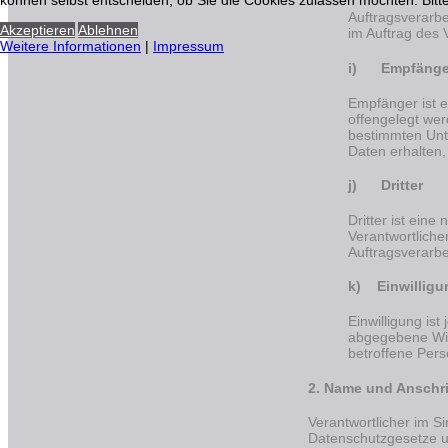
können selbst entscheiden, ob Sie die Cookies zulassen möchten. Bitte
Auftragsverarbe
Akzeptieren
Ablehnen
im Auftrag des 
Weitere Informationen
|
Impressum
i) Empfänge
Empfänger ist e
offengelegt wer
bestimmten Unt
Daten erhalten,
j) Dritter
Dritter ist ein
Verantwortliche
Auftragsverarbe
k) Einwilligu
Einwilligung ist
abgegebene Will
betroffene Pers
2. Name und Anschrif
Verantwortlicher im S
Datenschutzgesetze u