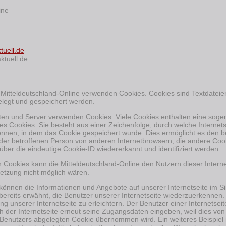
ine
tuell.de
ktuell.de
r Mitteldeutschland-Online verwenden Cookies. Cookies sind Textdateie
egt und gespeichert werden.
iten und Server verwenden Cookies. Viele Cookies enthalten eine sogen
s Cookies. Sie besteht aus einer Zeichenfolge, durch welche Internet
nnen, in dem das Cookie gespeichert wurde. Dies ermöglicht es den b
 der betroffenen Person von anderen Internetbrowsern, die andere Cook
über die eindeutige Cookie-ID wiedererkannt und identifiziert werden.
 Cookies kann die Mitteldeutschland-Online den Nutzern dieser Internet
etzung nicht möglich wären.
 können die Informationen und Angebote auf unserer Internetseite im S
bereits erwähnt, die Benutzer unserer Internetseite wiederzuerkennen
g unserer Internetseite zu erleichtern. Der Benutzer einer Internetsei
h der Internetseite erneut seine Zugangsdaten eingeben, weil dies von
enutzers abgelegten Cookie übernommen wird. Ein weiteres Beispiel i