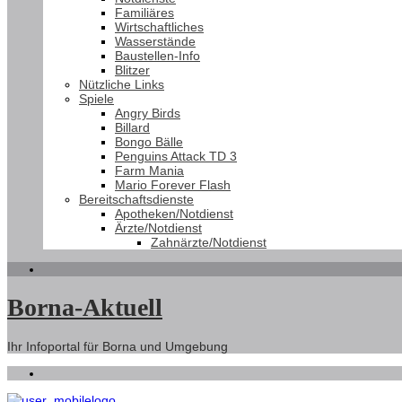
Familiäres
Wirtschaftliches
Wasserstände
Baustellen-Info
Blitzer
Nützliche Links
Spiele
Angry Birds
Billard
Bongo Bälle
Penguins Attack TD 3
Farm Mania
Mario Forever Flash
Bereitschaftsdienste
Apotheken/Notdienst
Ärzte/Notdienst
Zahnärzte/Notdienst
Borna-Aktuell
Ihr Infoportal für Borna und Umgebung