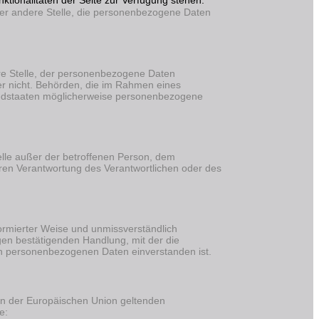
ktionalitäten der Seite zur Verfügung stehen.
 oder andere Stelle, die personenbezogene Daten
ere Stelle, der personenbezogene Daten
er nicht. Behörden, die im Rahmen eines
iedstaaten möglicherweise personenbezogene
Stelle außer der betroffenen Person, dem
aren Verantwortung des Verantwortlichen oder des
nformierter Weise und unmissverständlich
en bestätigenden Handlung, mit der die
den personenbezogenen Daten einverstanden ist.
ten der Europäischen Union geltenden
e: