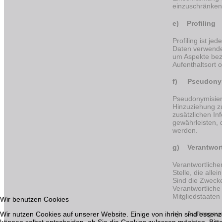
einzuschränken
e) Profiling
Profiling ist j
Daten verwendet
um Aspekte bezü
Aufenthaltsort 
f) Pseudony
Pseudonymisier
Hinzuziehung zu
zusätzlichen I
gewährleisten, 
werden.
g) Verantwortl
Verantwortlicher
Stelle, die all
Sind die Zwecke
Verantwortlich
Mitgliedstaate
Wir benutzen Cookies
h) Auftragsve
Wir nutzen Cookies auf unserer Website. Einige von ihnen sind essenzi