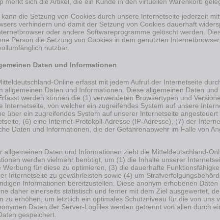
merkt sich die Artikel, die ein Kunde in den virtuellen Warenkorb geleg
 kann die Setzung von Cookies durch unsere Internetseite jederzeit mit
wsers verhindern und damit der Setzung von Cookies dauerhaft widers
Internetbrowser oder andere Softwareprogramme gelöscht werden. Dies 
ffene Person die Setzung von Cookies in dem genutzten Internetbrowser
vollumfänglich nutzbar.
lgemeinen Daten und Informationen
Mitteldeutschland-Online erfasst mit jedem Aufruf der Internetseite dur
n allgemeinen Daten und Informationen. Diese allgemeinen Daten und 
 Erfasst werden können die (1) verwendeten Browsertypen und Version
e Internetseite, von welcher ein zugreifendes System auf unsere Intern
e über ein zugreifendes System auf unserer Internetseite angesteuert
netseite, (6) eine Internet-Protokoll-Adresse (IP-Adresse), (7) der Inte
iche Daten und Informationen, die der Gefahrenabwehr im Falle von An
r allgemeinen Daten und Informationen zieht die Mitteldeutschland-Onl
ionen werden vielmehr benötigt, um (1) die Inhalte unserer Internetseit
ie Werbung für diese zu optimieren, (3) die dauerhafte Funktionsfähigk
er Internetseite zu gewährleisten sowie (4) um Strafverfolgungsbehörde
endigen Informationen bereitzustellen. Diese anonym erhobenen Daten
ine daher einerseits statistisch und ferner mit dem Ziel ausgewertet, d
zu erhöhen, um letztlich ein optimales Schutzniveau für die von uns
anonymen Daten der Server-Logfiles werden getrennt von allen durch 
aten gespeichert.