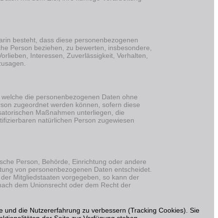
 darin besteht, dass diese personenbezogenen
iche Person beziehen, zu bewerten, insbesondere,
orlieben, Interessen, Zuverlässigkeit, Verhalten,
rzusagen.
uf welche die personenbezogenen Daten ohne
erson zugeordnet werden können, sofern diese
satorischen Maßnahmen unterliegen, die
tifizierbaren natürlichen Person zugewiesen
istische Person, Behörde, Einrichtung oder andere
beitung von personenbezogenen Daten entscheidet.
 der Mitgliedstaaten vorgegeben, so kann der
 nach dem Unionsrecht oder dem Recht der
te und die Nutzererfahrung zu verbessern (Tracking Cookies). Sie