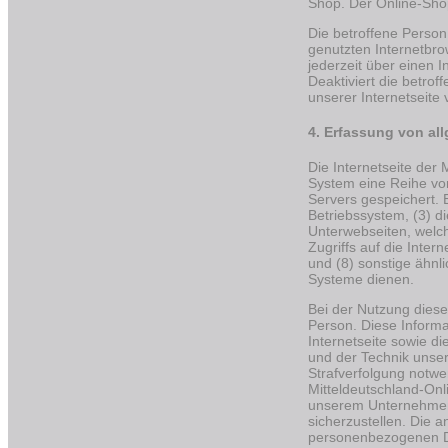
Shop. Der Online-Shop 
Die betroffene Person
genutzten Internetbro
jederzeit über einen 
Deaktiviert die betro
unserer Internetseite 
4. Erfassung von al
Die Internetseite der 
System eine Reihe vo
Servers gespeichert.
Betriebssystem, (3) di
Unterwebseiten, welch
Zugriffs auf die Inter
und (8) sonstige ähnl
Systeme dienen.
Bei der Nutzung diese
Person. Diese Informat
Internetseite sowie d
und der Technik unser
Strafverfolgung notw
Mitteldeutschland-Onl
unserem Unternehmen 
sicherzustellen. Die 
personenbezogenen D