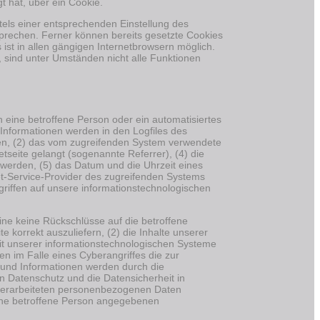
t hat, über ein Cookie.
tels einer entsprechenden Einstellung des
prechen. Ferner können bereits gesetzte Cookies
ist in allen gängigen Internetbrowsern möglich.
, sind unter Umständen nicht alle Funktionen
ch eine betroffene Person oder ein automatisiertes
Informationen werden in den Logfiles des
en, (2) das vom zugreifenden System verwendete
etseite gelangt (sogenannte Referrer), (4) die
 werden, (5) das Datum und die Uhrzeit eines
rnet-Service-Provider des zugreifenden Systems
griffen auf unsere informationstechnologischen
ine keine Rückschlüsse auf die betroffene
e korrekt auszuliefern, (2) die Inhalte unserer
eit unserer informationstechnologischen Systeme
n im Falle eines Cyberangriffes die zur
 und Informationen werden durch die
en Datenschutz und die Datensicherheit in
 verarbeiteten personenbezogenen Daten
eine betroffene Person angegebenen