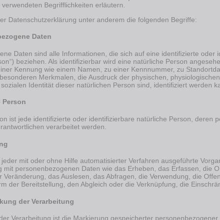
 verwendeten Begrifflichkeiten erläutern.
er Datenschutzerklärung unter anderem die folgenden Begriffe:
ezogene Daten
e Daten sind alle Informationen, die sich auf eine identifizierte oder 
on“) beziehen. Als identifizierbar wird eine natürliche Person angesehen
iner Kennung wie einem Namen, zu einer Kennnummer, zu Standortdat
esonderen Merkmalen, die Ausdruck der physischen, physiologischen, 
 sozialen Identität dieser natürlichen Person sind, identifiziert werden k
 Person
on ist jede identifizierte oder identifizierbare natürliche Person, der
rantwortlichen verarbeitet werden.
ung
t jeder mit oder ohne Hilfe automatisierter Verfahren ausgeführte Vorg
it personenbezogenen Daten wie das Erheben, das Erfassen, die Org
 Veränderung, das Auslesen, das Abfragen, die Verwendung, die Offen
m der Bereitstellung, den Abgleich oder die Verknüpfung, die Einschr
ung der Verarbeitung
er Verarbeitung ist die Markierung gespeicherter personenbezogener D