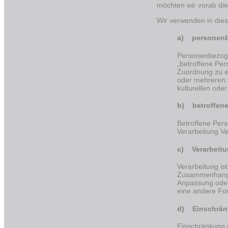
möchten wir vorab die
Wir verwenden in dies
a) personenb
Personenbezogen
„betroffene Pers
Zuordnung zu e
oder mehreren b
kulturellen oder
b) betroffene
Betroffene Pers
Verarbeitung Ve
c) Verarbeit
Verarbeitung is
Zusammenhang m
Anpassung oder
eine andere For
d) Einschränk
Einschränkung d