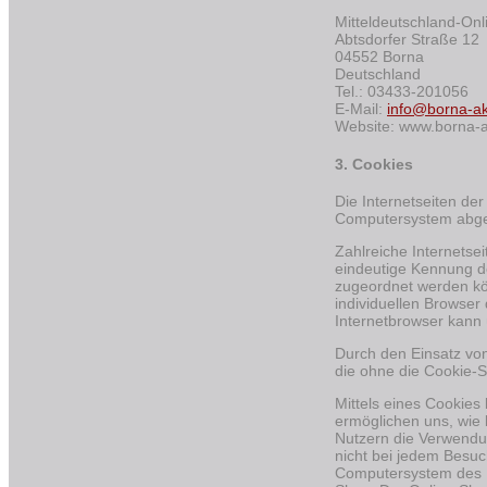
Mitteldeutschland-Onl
Abtsdorfer Straße 12
04552 Borna
Deutschland
Tel.: 03433-201056
E-Mail:
info@borna-ak
Website: www.borna-a
3. Cookies
Die Internetseiten de
Computersystem abgel
Zahlreiche Internetse
eindeutige Kennung de
zugeordnet werden kö
individuellen Browser
Internetbrowser kann 
Durch den Einsatz von
die ohne die Cookie-S
Mittels eines Cookies
ermöglichen uns, wie 
Nutzern die Verwendun
nicht bei jedem Besuc
Computersystem des B