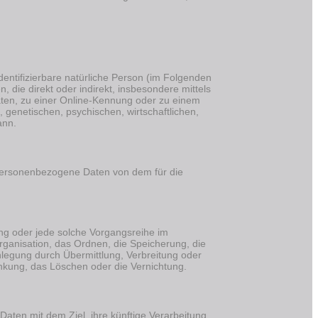
identifizierbare natürliche Person (im Folgenden
, die direkt oder indirekt, insbesondere mittels
en, zu einer Online-Kennung oder zu einem
genetischen, psychischen, wirtschaftlichen,
ann.
en personenbezogene Daten von dem für die
ang oder jede solche Vorgangsreihe im
anisation, das Ordnen, die Speicherung, die
legung durch Übermittlung, Verbreitung oder
änkung, das Löschen oder die Vernichtung.
aten mit dem Ziel, ihre künftige Verarbeitung