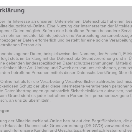
rklärung
ber Ihr Interesse an unserem Unternehmen. Datenschutz hat einen bes
Mitteldeutschland-Online. Eine Nutzung der Internetseiten der Mitteldeu
ener Daten möglich. Sofern eine betroffene Person besondere Serv
ruch nehmen möchte, könnte jedoch eine Verarbeitung personenbezogene
bezogener Daten erforderlich und besteht für eine solche Verarbeitung
betroffenen Person ein.
sonenbezogener Daten, beispielsweise des Namens, der Anschrift, E-M
rfolgt stets im Einklang mit der Datenschutz-Grundverordnung und in Ü
line geltenden landesspezifischen Datenschutzbestimmungen. Mittels 
ntlichkeit über Art, Umfang und Zweck der von uns erhobenen, genut
erden betroffene Personen mittels dieser Datenschutzerklärung über d
-Online hat als für die Verarbeitung Verantwortlicher zahlreiche tech
ckenlosen Schutz der über diese Internetseite verarbeiteten persone
te Datenübertragungen grundsätzlich Sicherheitslücken aufweisen, soda
sem Grund steht es jeder betroffenen Person frei, personenbezogene 
isch, an uns zu übermitteln.
ungen
ung der Mitteldeutschland-Online beruht auf den Begrifflichkeiten, die
m Erlass der Datenschutz-Grundverordnung (DS-GVO) verwendet wurd
t als auch für unsere Kunden und Geschäftspartner einfach lesbar und ve