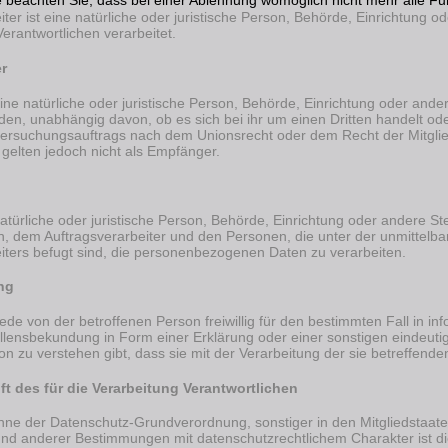
 beachten Sie, dass bei einer Ablehnung womöglich nicht mehr alle Fun
iter ist eine natürliche oder juristische Person, Behörde, Einrichtung
Verantwortlichen verarbeitet.
r
ine natürliche oder juristische Person, Behörde, Einrichtung oder and
den, unabhängig davon, ob es sich bei ihr um einen Dritten handelt od
ersuchungsauftrags nach dem Unionsrecht oder dem Recht der Mitgl
 gelten jedoch nicht als Empfänger.
e natürliche oder juristische Person, Behörde, Einrichtung oder andere 
n, dem Auftragsverarbeiter und den Personen, die unter der unmittelb
iters befugt sind, die personenbezogenen Daten zu verarbeiten.
ng
 jede von der betroffenen Person freiwillig für den bestimmten Fall in i
ensbekundung in Form einer Erklärung oder einer sonstigen eindeutig
on zu verstehen gibt, dass sie mit der Verarbeitung der sie betreffen
t des für die Verarbeitung Verantwortlichen
inne der Datenschutz-Grundverordnung, sonstiger in den Mitgliedstaa
nd anderer Bestimmungen mit datenschutzrechtlichem Charakter ist di