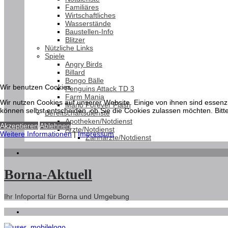
Familiäres
Wirtschaftliches
Wasserstände
Baustellen-Info
Blitzer
Nützliche Links
Spiele
Angry Birds
Billard
Bongo Bälle
Wir benutzen Cookies
Penguins Attack TD 3
Farm Mania
Wir nutzen Cookies auf unserer Website. Einige von ihnen sind essenzi
Mario Forever Flash
können selbst entscheiden, ob Sie die Cookies zulassen möchten. Bitte
Bereitschaftsdienste
Apotheken/Notdienst
Akzeptieren
Ablehnen
Ärzte/Notdienst
Weitere Informationen
|
Impressum
Zahnärzte/Notdienst
Borna-Aktuell
Ihr Infoportal für Borna und Umgebung