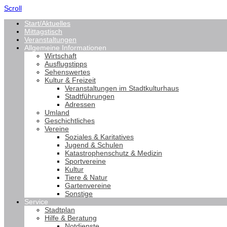
Scroll
Start/Aktuelles
Mittagstisch
Veranstaltungen
Allgemeine Informationen
Wirtschaft
Ausflugstipps
Sehenswertes
Kultur & Freizeit
Veranstaltungen im Stadtkulturhaus
Stadtführungen
Adressen
Umland
Geschichtliches
Vereine
Soziales & Karitatives
Jugend & Schulen
Katastrophenschutz & Medizin
Sportvereine
Kultur
Tiere & Natur
Gartenvereine
Sonstige
Service
Stadtplan
Hilfe & Beratung
Notdienste